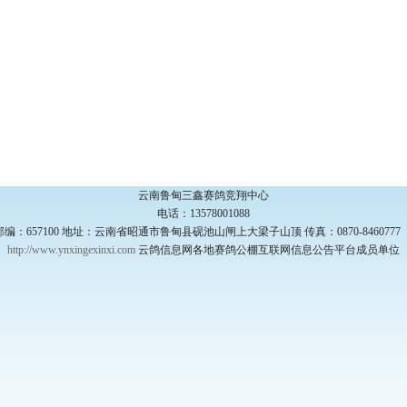
云南鲁甸三鑫赛鸽竞翔中心
电话：13578001088
邮编：657100 地址：云南省昭通市鲁甸县砚池山闸上大梁子山顶 传真：0870-846077
http://www.ynxingexinxi.com
云鸽信息网各地赛鸽公棚互联网信息公告平台成员单位