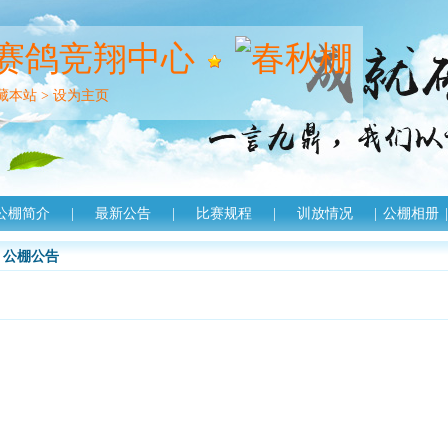
赛鸽竞翔中心
藏本站
>
设为主页
公棚简介
|
最新公告
|
比赛规程
|
训放情况
|
公棚相册
|
公棚公告