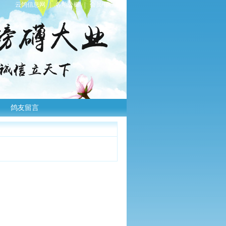
云鸽信息网
|
各地公棚
|
会员中心
|
鸽友留言