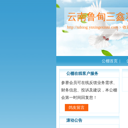
云南鲁甸三鑫
http://xdsxsg.ynxingexinxi.com
>
收
公棚首页
|
公棚在线客户服务
参赛会员可在线反馈业务需求、
财务信息、投诉及建议，本公棚
会第一时间回复您！
鸽友留言
滚动公告